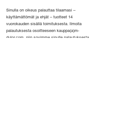
Sinulla on oikeus palauttaa tilaamasi –
käyttämättömät ja ehjät – tuotteet 14
vuorokauden sisällä toimituksesta. Ilmoita
palautuksesta osoitteeseen kauppa(a)m-
dulor.com, niin sovimme sinulle palautuksesta
koituvista postikuluista sekä palautettavien
tuotteiden arvon hyvityksestä.
Yhteystiedot
Satumaanpolku 9 C 18
00820, Helsinki
050 352 9151
/ Tuomas Ilmavirta
tuomas@m-dulor.com
info@m-dulor.com
kauppa@m-dulor.com
Kaupan toimitusehdot & postitus