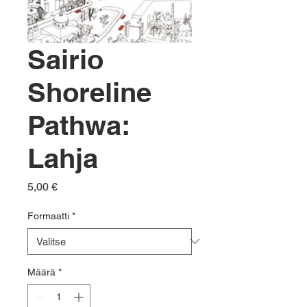
Sairio
Shoreline
Pathwa:
Lahja
Hinta
5,00 €
Formaatti
*
Määrä
*